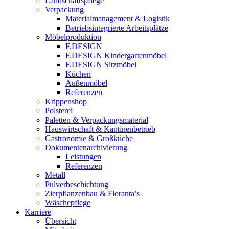
Landschaftspflege
Verpackung
Materialmanagement & Logistik
Betriebsintegrierte Arbeitsplätze
Möbelproduktion
F.DESIGN
F.DESIGN Kindergartenmöbel
F.DESIGN Sitzmöbel
Küchen
Außenmöbel
Referenzen
Krippenshop
Polsterei
Paletten & Verpackungsmaterial
Hauswirtschaft & Kantinenbetrieb
Gastronomie & Großküche
Dokumentenarchivierung
Leistungen
Referenzen
Metall
Pulverbeschichtung
Zierpflanzenbau & Floranta’s
Wäschepflege
Karriere
Übersicht