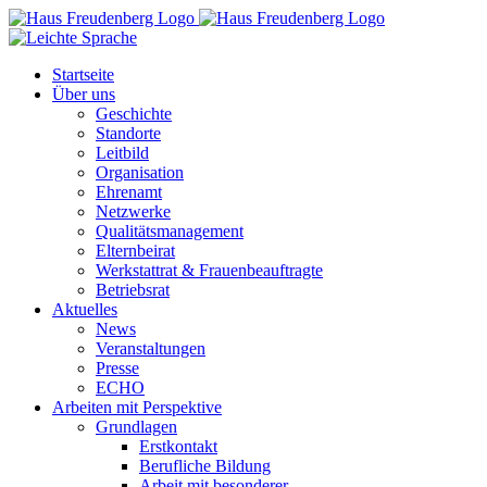
Zum
Inhalt
springen
Startseite
Über uns
Geschichte
Standorte
Leitbild
Organisation
Ehrenamt
Netzwerke
Qualitätsmanagement
Elternbeirat
Werkstattrat & Frauenbeauftragte
Betriebsrat
Aktuelles
News
Veranstaltungen
Presse
ECHO
Arbeiten mit Perspektive
Grundlagen
Erstkontakt
Berufliche Bildung
Arbeit mit besonderer