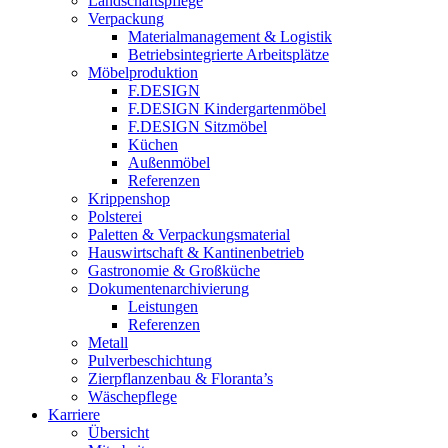
Landschaftspflege
Verpackung
Materialmanagement & Logistik
Betriebsintegrierte Arbeitsplätze
Möbelproduktion
F.DESIGN
F.DESIGN Kindergartenmöbel
F.DESIGN Sitzmöbel
Küchen
Außenmöbel
Referenzen
Krippenshop
Polsterei
Paletten & Verpackungsmaterial
Hauswirtschaft & Kantinenbetrieb
Gastronomie & Großküche
Dokumentenarchivierung
Leistungen
Referenzen
Metall
Pulverbeschichtung
Zierpflanzenbau & Floranta’s
Wäschepflege
Karriere
Übersicht