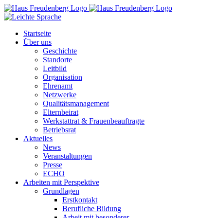
Zum
Inhalt
springen
Startseite
Über uns
Geschichte
Standorte
Leitbild
Organisation
Ehrenamt
Netzwerke
Qualitätsmanagement
Elternbeirat
Werkstattrat & Frauenbeauftragte
Betriebsrat
Aktuelles
News
Veranstaltungen
Presse
ECHO
Arbeiten mit Perspektive
Grundlagen
Erstkontakt
Berufliche Bildung
Arbeit mit besonderer