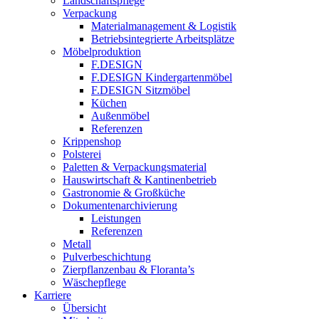
Landschaftspflege
Verpackung
Materialmanagement & Logistik
Betriebsintegrierte Arbeitsplätze
Möbelproduktion
F.DESIGN
F.DESIGN Kindergartenmöbel
F.DESIGN Sitzmöbel
Küchen
Außenmöbel
Referenzen
Krippenshop
Polsterei
Paletten & Verpackungsmaterial
Hauswirtschaft & Kantinenbetrieb
Gastronomie & Großküche
Dokumentenarchivierung
Leistungen
Referenzen
Metall
Pulverbeschichtung
Zierpflanzenbau & Floranta’s
Wäschepflege
Karriere
Übersicht