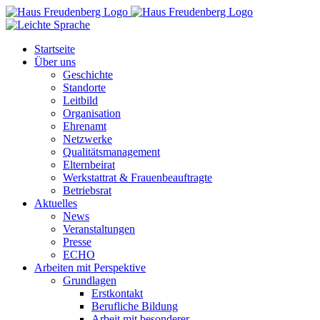
Zum
Inhalt
springen
Startseite
Über uns
Geschichte
Standorte
Leitbild
Organisation
Ehrenamt
Netzwerke
Qualitätsmanagement
Elternbeirat
Werkstattrat & Frauenbeauftragte
Betriebsrat
Aktuelles
News
Veranstaltungen
Presse
ECHO
Arbeiten mit Perspektive
Grundlagen
Erstkontakt
Berufliche Bildung
Arbeit mit besonderer