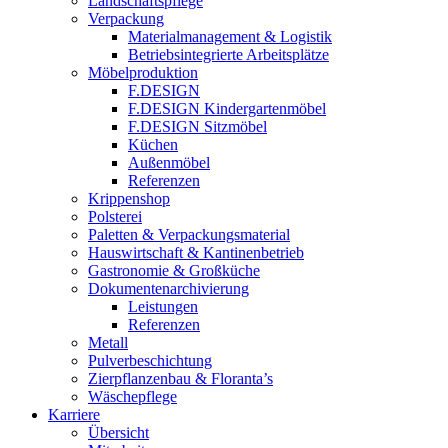
Landschaftspflege
Verpackung
Materialmanagement & Logistik
Betriebsintegrierte Arbeitsplätze
Möbelproduktion
F.DESIGN
F.DESIGN Kindergartenmöbel
F.DESIGN Sitzmöbel
Küchen
Außenmöbel
Referenzen
Krippenshop
Polsterei
Paletten & Verpackungsmaterial
Hauswirtschaft & Kantinenbetrieb
Gastronomie & Großküche
Dokumentenarchivierung
Leistungen
Referenzen
Metall
Pulverbeschichtung
Zierpflanzenbau & Floranta’s
Wäschepflege
Karriere
Übersicht