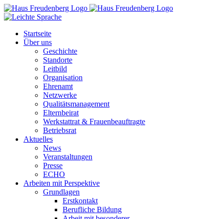
Zum
Inhalt
springen
Startseite
Über uns
Geschichte
Standorte
Leitbild
Organisation
Ehrenamt
Netzwerke
Qualitätsmanagement
Elternbeirat
Werkstattrat & Frauenbeauftragte
Betriebsrat
Aktuelles
News
Veranstaltungen
Presse
ECHO
Arbeiten mit Perspektive
Grundlagen
Erstkontakt
Berufliche Bildung
Arbeit mit besonderer