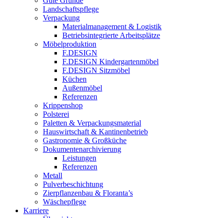
Gute Gründe
Landschaftspflege
Verpackung
Materialmanagement & Logistik
Betriebsintegrierte Arbeitsplätze
Möbelproduktion
F.DESIGN
F.DESIGN Kindergartenmöbel
F.DESIGN Sitzmöbel
Küchen
Außenmöbel
Referenzen
Krippenshop
Polsterei
Paletten & Verpackungsmaterial
Hauswirtschaft & Kantinenbetrieb
Gastronomie & Großküche
Dokumentenarchivierung
Leistungen
Referenzen
Metall
Pulverbeschichtung
Zierpflanzenbau & Floranta’s
Wäschepflege
Karriere