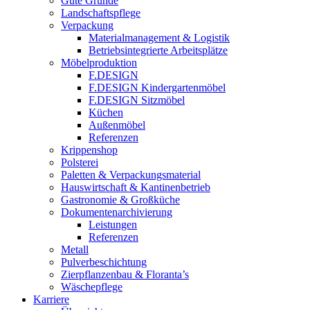
Gute Gründe
Landschaftspflege
Verpackung
Materialmanagement & Logistik
Betriebsintegrierte Arbeitsplätze
Möbelproduktion
F.DESIGN
F.DESIGN Kindergartenmöbel
F.DESIGN Sitzmöbel
Küchen
Außenmöbel
Referenzen
Krippenshop
Polsterei
Paletten & Verpackungsmaterial
Hauswirtschaft & Kantinenbetrieb
Gastronomie & Großküche
Dokumentenarchivierung
Leistungen
Referenzen
Metall
Pulverbeschichtung
Zierpflanzenbau & Floranta’s
Wäschepflege
Karriere