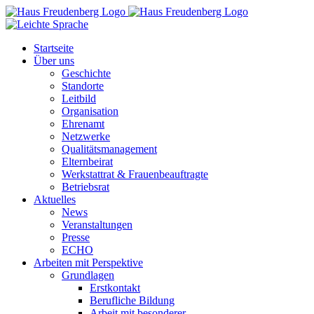
Zum
Inhalt
springen
Startseite
Über uns
Geschichte
Standorte
Leitbild
Organisation
Ehrenamt
Netzwerke
Qualitätsmanagement
Elternbeirat
Werkstattrat & Frauenbeauftragte
Betriebsrat
Aktuelles
News
Veranstaltungen
Presse
ECHO
Arbeiten mit Perspektive
Grundlagen
Erstkontakt
Berufliche Bildung
Arbeit mit besonderer