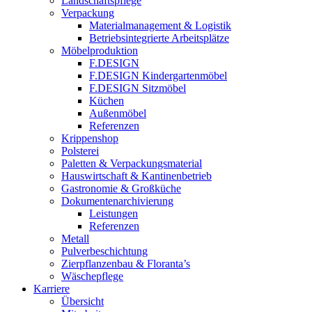
Landschaftspflege
Verpackung
Materialmanagement & Logistik
Betriebsintegrierte Arbeitsplätze
Möbelproduktion
F.DESIGN
F.DESIGN Kindergartenmöbel
F.DESIGN Sitzmöbel
Küchen
Außenmöbel
Referenzen
Krippenshop
Polsterei
Paletten & Verpackungsmaterial
Hauswirtschaft & Kantinenbetrieb
Gastronomie & Großküche
Dokumentenarchivierung
Leistungen
Referenzen
Metall
Pulverbeschichtung
Zierpflanzenbau & Floranta’s
Wäschepflege
Karriere
Übersicht