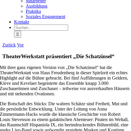
Mitarbeiter
Ausbildung
Praktika
Soziales Engagement
Kontakt
Suche
nach:
Zurück
Vor
TheaterWerkstatt präsentiert „Die Schatzinsel“
Mit ihrer ganz eigenen Version von „Die Schatzinsel“ hat die
TheaterWerkstatt von Haus Freudenberg in dieser Spielzeit ein echtes
Highlight auf die Bühne gebracht. Bei fünf Aufführungen in Geldern,
Kleve und Kevelaer begeisterte das Ensemble knapp 3.000
Zuschauerinnen und Zuschauer – teilweise vor ausverkauften Häusern
und mit stehenden Ovationen.
Die Botschaft des Stücks: Die wahren Schätze sind Freiheit, Mut und
die persönliche Entwicklung. Unter der Leitung von Anna
Zimmermann-Hacks wurde die klassische Geschichte von Robert
Louis Stevenson zu einem galaktischen Abenteuer: Piraten im Weltall,
das Raumschiff Hispaniola IX, ein beeindruckendes Bühnenbild, eine
starke Live-Band sowie aufwendig gestaltete Masken und Kostüme