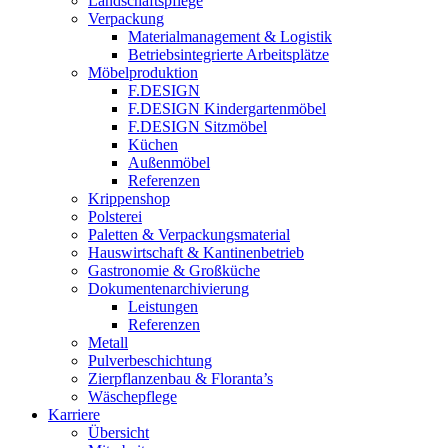
Landschaftspflege
Verpackung
Materialmanagement & Logistik
Betriebsintegrierte Arbeitsplätze
Möbelproduktion
F.DESIGN
F.DESIGN Kindergartenmöbel
F.DESIGN Sitzmöbel
Küchen
Außenmöbel
Referenzen
Krippenshop
Polsterei
Paletten & Verpackungsmaterial
Hauswirtschaft & Kantinenbetrieb
Gastronomie & Großküche
Dokumentenarchivierung
Leistungen
Referenzen
Metall
Pulverbeschichtung
Zierpflanzenbau & Floranta’s
Wäschepflege
Karriere
Übersicht