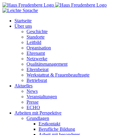
Zum
Inhalt
springen
Startseite
Über uns
Geschichte
Standorte
Leitbild
Organisation
Ehrenamt
Netzwerke
Qualitätsmanagement
Elternbeirat
Werkstattrat & Frauenbeauftragte
Betriebsrat
Aktuelles
News
Veranstaltungen
Presse
ECHO
Arbeiten mit Perspektive
Grundlagen
Erstkontakt
Berufliche Bildung
Arbeit mit besonderer