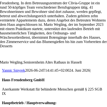
Freudenberg. In dem Betreuungszentrum der Clivia-Gruppe ist ein
rund 50-köpfiges Team verschiedener Berufsgruppen tätig. 41
Bewohnerinnen und Bewohner sind dort zuhause, werden gepflegt,
betreut und abwechslungsreich unterhalten. Zudem gehören zehn
vermietete Appartements dazu, deren Angebot des Betreuten Wohnens
dem Haus angeschlossen ist. Mario Wegling, der im September 2023
mit einem Praktikum startete, unterstützt den laufenden Betrieb mit
hausmeisterlichen Tätigkeiten, den Ordnungs- und
Wäschesortierdienst, übernimmt Botengänge innerhalb des Hauses,
den Zimmerservice und das Blumengießen bis hin zum Vorbereiten der
Desserts
Mario Wegling.Seniorenheim Altes Rathaus in Hasselt
Yannic Smyrek
2026-06-24T14:41:45+02:00
24. Juni 2026
|
Haus Freudenberg GmbH
Anerkannte Werkstatt für behinderte Menschen gemäß § 225 SGB
IX
Hauptbetrieb / Hauptverwaltung: