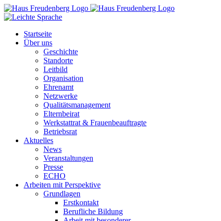
Zum
Inhalt
springen
Startseite
Über uns
Geschichte
Standorte
Leitbild
Organisation
Ehrenamt
Netzwerke
Qualitätsmanagement
Elternbeirat
Werkstattrat & Frauenbeauftragte
Betriebsrat
Aktuelles
News
Veranstaltungen
Presse
ECHO
Arbeiten mit Perspektive
Grundlagen
Erstkontakt
Berufliche Bildung
Arbeit mit besonderer