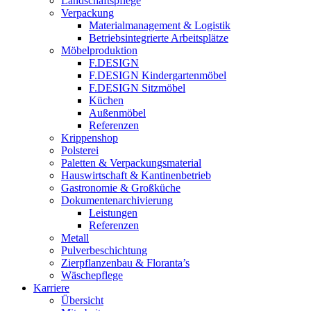
Landschaftspflege
Verpackung
Materialmanagement & Logistik
Betriebsintegrierte Arbeitsplätze
Möbelproduktion
F.DESIGN
F.DESIGN Kindergartenmöbel
F.DESIGN Sitzmöbel
Küchen
Außenmöbel
Referenzen
Krippenshop
Polsterei
Paletten & Verpackungsmaterial
Hauswirtschaft & Kantinenbetrieb
Gastronomie & Großküche
Dokumentenarchivierung
Leistungen
Referenzen
Metall
Pulverbeschichtung
Zierpflanzenbau & Floranta’s
Wäschepflege
Karriere
Übersicht