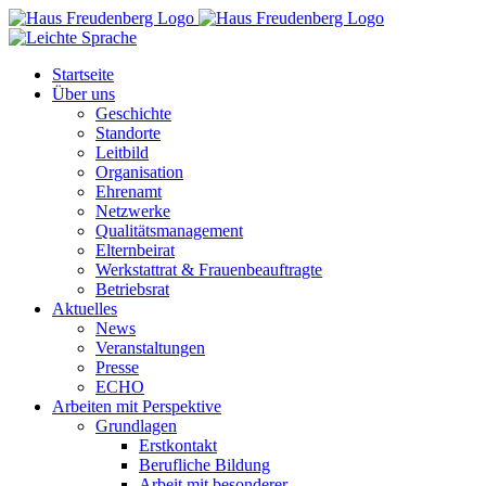
Zum
Inhalt
springen
Startseite
Über uns
Geschichte
Standorte
Leitbild
Organisation
Ehrenamt
Netzwerke
Qualitätsmanagement
Elternbeirat
Werkstattrat & Frauenbeauftragte
Betriebsrat
Aktuelles
News
Veranstaltungen
Presse
ECHO
Arbeiten mit Perspektive
Grundlagen
Erstkontakt
Berufliche Bildung
Arbeit mit besonderer