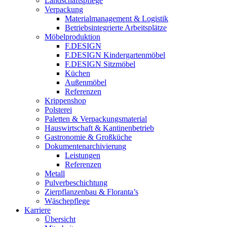
Landschaftspflege
Verpackung
Materialmanagement & Logistik
Betriebsintegrierte Arbeitsplätze
Möbelproduktion
F.DESIGN
F.DESIGN Kindergartenmöbel
F.DESIGN Sitzmöbel
Küchen
Außenmöbel
Referenzen
Krippenshop
Polsterei
Paletten & Verpackungsmaterial
Hauswirtschaft & Kantinenbetrieb
Gastronomie & Großküche
Dokumentenarchivierung
Leistungen
Referenzen
Metall
Pulverbeschichtung
Zierpflanzenbau & Floranta’s
Wäschepflege
Karriere
Übersicht