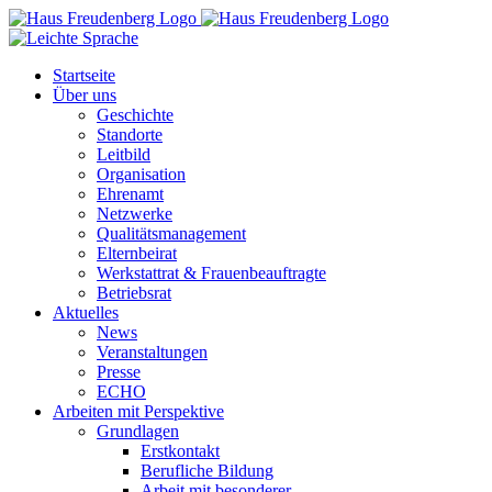
Zum
Inhalt
springen
Startseite
Über uns
Geschichte
Standorte
Leitbild
Organisation
Ehrenamt
Netzwerke
Qualitätsmanagement
Elternbeirat
Werkstattrat & Frauenbeauftragte
Betriebsrat
Aktuelles
News
Veranstaltungen
Presse
ECHO
Arbeiten mit Perspektive
Grundlagen
Erstkontakt
Berufliche Bildung
Arbeit mit besonderer