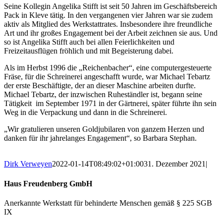
Seine Kollegin Angelika Stifft ist seit 50 Jahren im Geschäftsbereich
Pack in Kleve tätig. In den vergangenen vier Jahren war sie zudem
aktiv als Mitglied des Werkstattrates. Insbesondere ihre freundliche
Art und ihr großes Engagement bei der Arbeit zeichnen sie aus. Und
so ist Angelika Stifft auch bei allen Feierlichkeiten und
Freizeitausflügen fröhlich und mit Begeisterung dabei.
Als im Herbst 1996 die „Reichenbacher“, eine computergesteuerte
Fräse, für die Schreinerei angeschafft wurde, war Michael Tebartz
der erste Beschäftigte, der an dieser Maschine arbeiten durfte.
Michael Tebartz, der inzwischen Ruheständler ist, begann seine
Tätigkeit im September 1971 in der Gärtnerei, später führte ihn sein
Weg in die Verpackung und dann in die Schreinerei.
„Wir gratulieren unseren Goldjubilaren von ganzem Herzen und
danken für ihr jahrelanges Engagement“, so Barbara Stephan.
Dirk Verweyen
2022-01-14T08:49:02+01:00
31. Dezember 2021
|
Haus Freudenberg GmbH
Anerkannte Werkstatt für behinderte Menschen gemäß § 225 SGB
IX