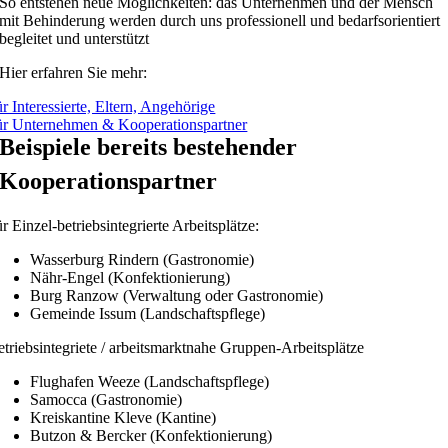
So entstehen neue Möglichkeiten: das Unternehmen und der Mensch
mit Behinderung werden durch uns professionell und bedarfsorientiert
begleitet und unterstützt
Hier erfahren Sie mehr:
ür Interessierte, Eltern, Angehörige
ür Unternehmen & Kooperationspartner
Beispiele bereits bestehender
Kooperationspartner
ür Einzel-betriebsintegrierte Arbeitsplätze:
Wasserburg Rindern (Gastronomie)
Nähr-Engel (Konfektionierung)
Burg Ranzow (Verwaltung oder Gastronomie)
Gemeinde Issum (Landschaftspflege)
etriebsintegriete / arbeitsmarktnahe Gruppen-Arbeitsplätze
Flughafen Weeze (Landschaftspflege)
Samocca (Gastronomie)
Kreiskantine Kleve (Kantine)
Butzon & Bercker (Konfektionierung)